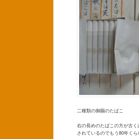
へ
移
移
動
動
二種類の御賜のたばこ
右の長めのたばこの方が古く
されているのでもう80年く