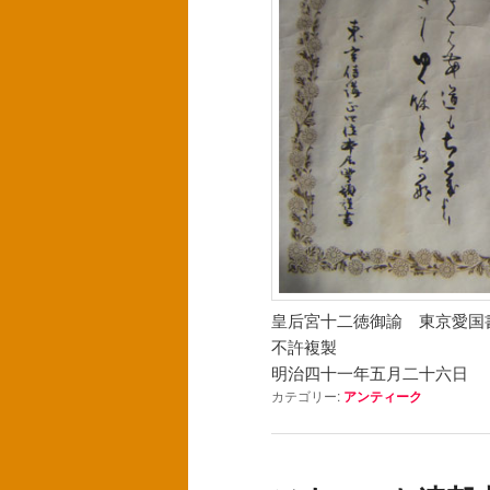
皇后宮十二徳御諭 東京愛国
不許複製
明治四十一年五月二十六日
カテゴリー:
アンティーク