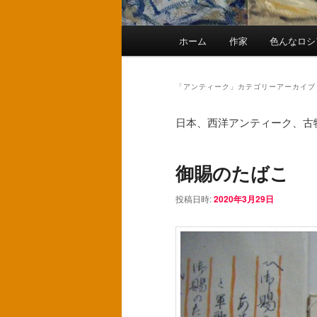
メ
ホーム
作家
色んなロシ
メ
サ
イ
ン
イ
ブ
メ
「
アンティーク
」カテゴリーアーカイブ
ニ
ン
コ
ュ
日本、西洋アンティーク、古
ー
コ
ン
御賜のたばこ
ン
テ
投稿日時:
2020年3月29日
テ
ン
ン
ツ
ツ
へ