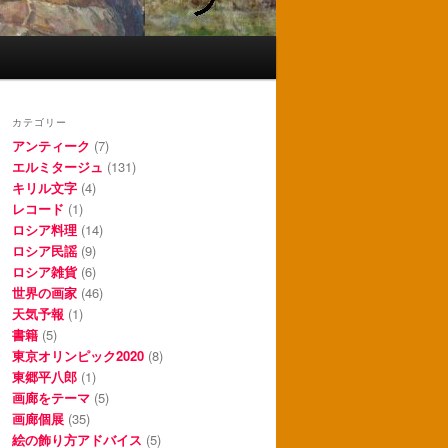
カテゴリー
アンティーク
(7)
エルミタージュ
(131)
キリル文字
(4)
レコード
(1)
ロシア料理
(14)
ロシア民謡
(9)
ロシア雑貨
(6)
世界の画家
(46)
天気予報
(1)
書籍
(5)
東京オリンピック2020
(8)
東郷平八郎
(1)
画廊をテーマ
(5)
画廊個展
(35)
絵の飾り方アドバイス
(5)