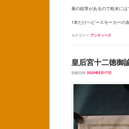
菊の紋章があるので粗末には
1本だけヘビースモーカーの
カテゴリー:
アンティーク
皇后宮十二徳
投稿日時:
2020年2月17日