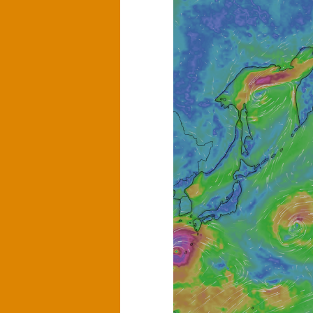
へ
移
移
動
動