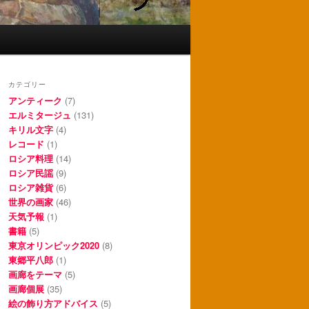
カテゴリー
アンティーク
(7)
エルミタージュ
(131)
キリル文字
(4)
レコード
(1)
ロシア料理
(14)
ロシア民謡
(9)
ロシア雑貨
(6)
世界の画家
(46)
天気予報
(1)
書籍
(5)
東京オリンピック2020
(8)
東郷平八郎
(1)
画廊をテーマ
(5)
画廊個展
(35)
絵の飾り方アドバイス
(5)