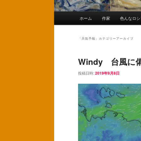
メ
ホーム
作家
色んなロシ
メ
サ
イ
ン
イ
ブ
メ
「
天気予報
」カテゴリーアーカイブ
ニ
ン
コ
ュ
Windy 台風
ー
コ
ン
投稿日時:
2019年9月8日
ン
テ
テ
ン
ン
ツ
ツ
へ