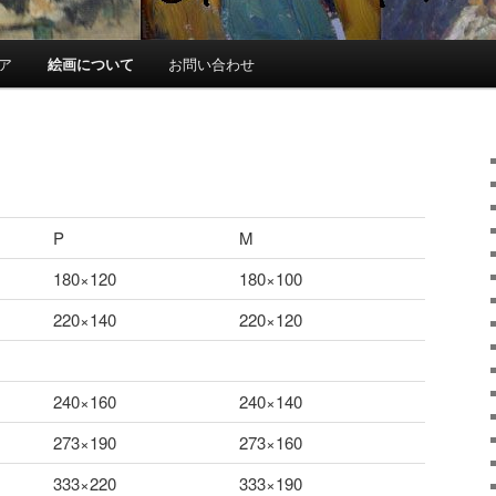
ア
絵画について
お問い合わせ
P
M
180×120
180×100
220×140
220×120
x
x
240×160
240×140
273×190
273×160
333×220
333×190