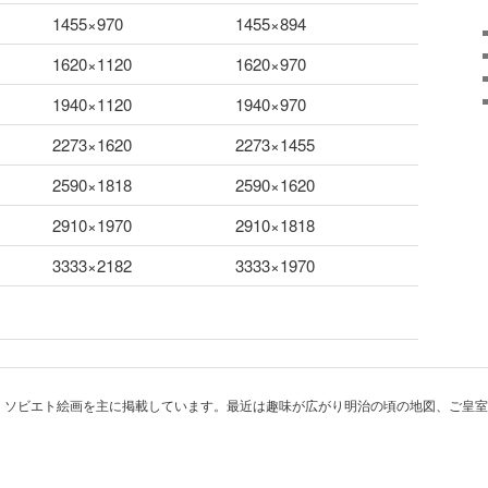
1455×970
1455×894
1620×1120
1620×970
1940×1120
1940×970
2273×1620
2273×1455
2590×1818
2590×1620
2910×1970
2910×1818
3333×2182
3333×1970
、ソビエト絵画を主に掲載しています。最近は趣味が広がり明治の頃の地図、ご皇室