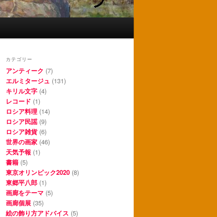
カテゴリー
アンティーク
(7)
エルミタージュ
(131)
キリル文字
(4)
レコード
(1)
ロシア料理
(14)
ロシア民謡
(9)
ロシア雑貨
(6)
世界の画家
(46)
天気予報
(1)
書籍
(5)
東京オリンピック2020
(8)
東郷平八郎
(1)
画廊をテーマ
(5)
画廊個展
(35)
絵の飾り方アドバイス
(5)