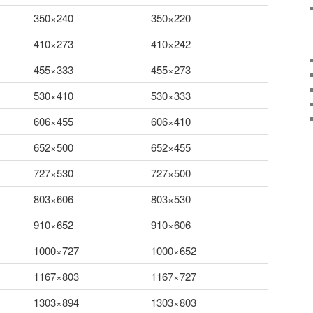
350×240
350×220
410×273
410×242
455×333
455×273
530×410
530×333
606×455
606×410
652×500
652×455
727×530
727×500
803×606
803×530
910×652
910×606
1000×727
1000×652
1167×803
1167×727
1303×894
1303×803