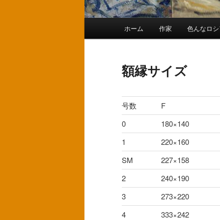
メ
ホーム
作家
色んなロシ
メ
イ
ン
イ
メ
額縁サイズ
ニ
ン
ュ
ー
コ
号数
F
0
180×140
ン
1
220×160
テ
SM
227×158
ン
2
240×190
3
273×220
ツ
4
333×242