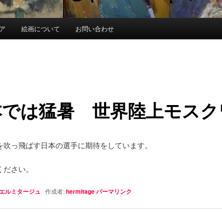
ア
絵画について
お問い合わせ
本では猛暑 世界陸上モスク
を吹っ飛ばす日本の選手に期待をしています。
ください。
エルミタージュ
作成者:
hermitage
パーマリンク