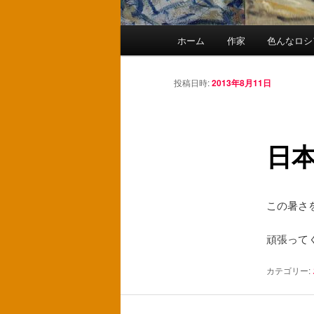
メ
ホーム
作家
色んなロシ
メ
イ
ン
イ
メ
投稿日時:
2013年8月11日
ニ
ン
ュ
ー
日
コ
ン
この暑さ
テ
頑張って
ン
カテゴリー:
ツ