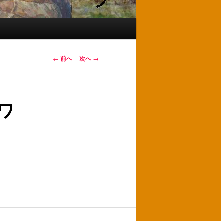
投
←
前へ
次へ
→
稿
ナ
ビ
ワ
ゲ
ー
シ
ョ
ン