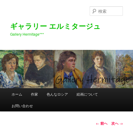
検
索
ギャラリー エルミタージュ
Gallery Hermitage***
メ
ホーム
作家
色んなロシア
絵画について
メ
イ
ン
お問い合わせ
イ
メ
ニ
ン
ュ
投
←
前へ
次へ
→
ー
稿
コ