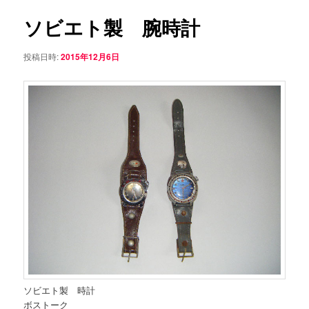
ナ
ビ
ソビエト製 腕時計
ン
ゲ
ー
投稿日時:
2015年12月6日
テ
シ
ョ
ン
ン
ツ
へ
移
動
ソビエト製 時計
ボストーク